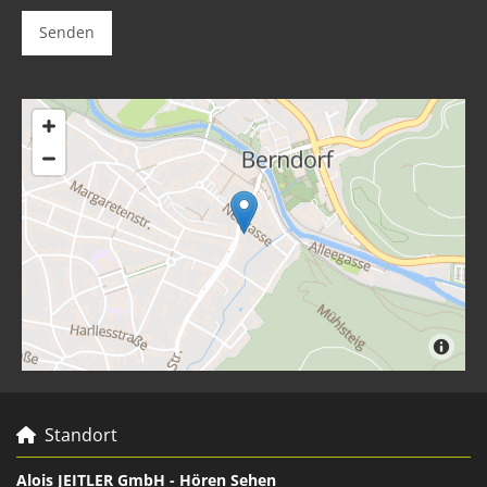
Standort

Alois JEITLER GmbH - Hören Sehen